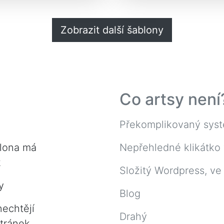
Zobrazit další šablony
Co artsy není
Překomplikovaný syst
blona má
Nepřehledné klikátko
k
Složitý Wordpress, ve 
y
Blog
nechtějí
Drahý
stránek