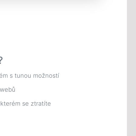
?
ém s tunou možností
 webů
kterém se ztratíte