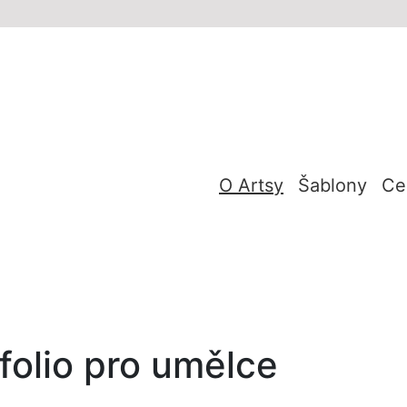
O Artsy
Šablony
Ce
olio pro umělce