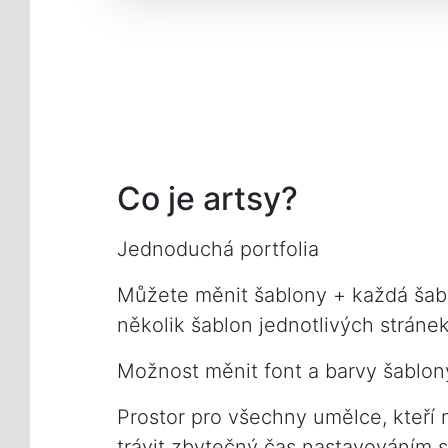
Co je artsy?
Jednoduchá portfolia
Můžete měnit šablony + každá ša
několik šablon jednotlivých stráne
Možnost měnit font a barvy šablon
Prostor pro všechny umělce, kteří 
trávit zbytečný čas nastavováním 